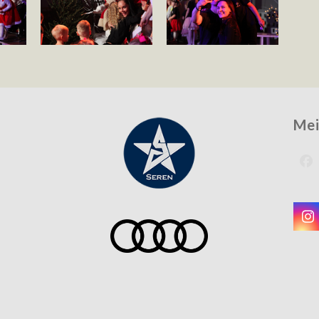
Mei
F
I