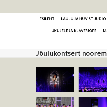
Skip
to
content
ESILEHT
LAULU JA HUVISTUUDIO
UKULELE JA KLAVERIÕPE
M
Jõulukontsert noore