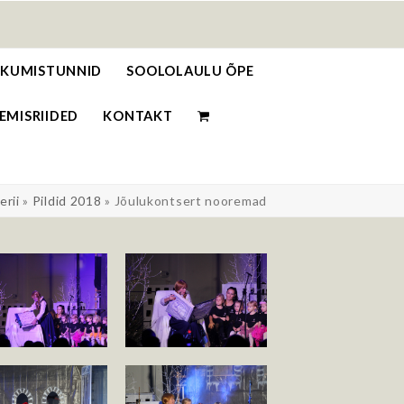
o
IIKUMISTUNNID
SOOLOLAULU ÕPE
EMISRIIDED
KONTAKT
erii
»
Pildid 2018
»
Jõulukontsert nooremad