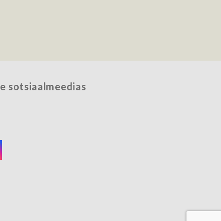
e sotsiaalmeedias
acebook
nstagram