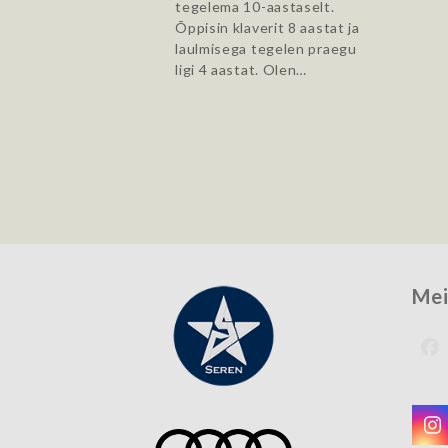
tegelema 10-aastaselt.
Õppisin klaverit 8 aastat ja
laulmisega tegelen praegu
ligi 4 aastat. Olen…
Mei
F
I