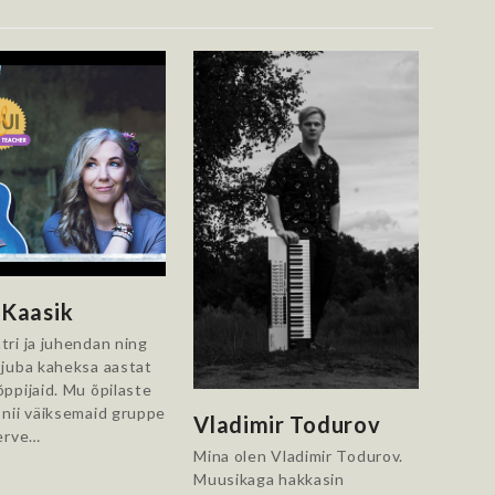
 Kaasik
tri ja juhendan ning
 juba kaheksa aastat
õppijaid. Mu õpilaste
 nii väiksemaid gruppe
Vladimir Todurov
terve…
Mina olen Vladimir Todurov.
Muusikaga hakkasin