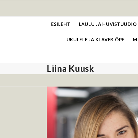
Skip
to
content
ESILEHT
LAULU JA HUVISTUUDIO
UKULELE JA KLAVERIÕPE
M
Liina Kuusk