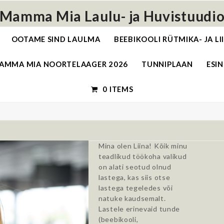
Mamma Mia Laulu- ja Huvistuudi
OOTAME SIND LAULMA
BEEBIKOOLI RÜTMIKA- JA L
AMMA MIA NOORTELAAGER 2026
TUNNIPLAAN
ESIN
0 ITEMS
Mina olen Liina! Kõik minu
teadlikud töökoha valikud
on alati seotud olnud
lastega, kas siis otse
lastega tegeledes või
natuke kaudsemalt.
Lastele erinevaid tunde
(beebikooli,