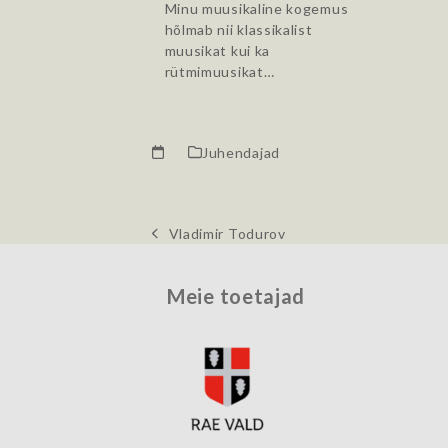
Minu muusikaline kogemus
hõlmab nii klassikalist
muusikat kui ka
rütmimuusikat…
Juhendajad
Vladimir Todurov
previous
post:
Meie toetajad