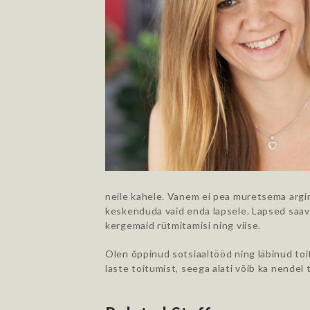
neile kahele. Vanem ei pea muretsema argimu
keskenduda vaid enda lapsele. Lapsed saava
kergemaid rütmitamisi ning viise.
Olen õppinud sotsiaaltööd ning läbinud toi
laste toitumist, seega alati võib ka nende