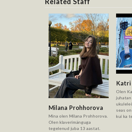
Related Staff
Katri
Olen Ka
juhatan
ukulele
Milana Prohhorova
seas on
Mina olen Milana Prohhorova.
kui ka 
Olen klaverimänguga
tegelenud juba 13 aastat.