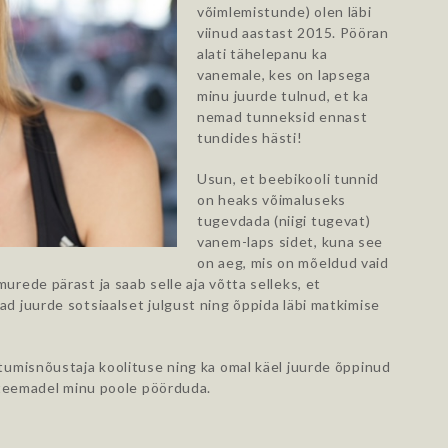
võimlemistunde) olen läbi
viinud aastast 2015. Pööran
alati tähelepanu ka
vanemale, kes on lapsega
minu juurde tulnud, et ka
nemad tunneksid ennast
tundides hästi!
Usun, et beebikooli tunnid
on heaks võimaluseks
tugevdada (niigi tugevat)
vanem-laps sidet, kuna see
on aeg, mis on mõeldud vaid
rede pärast ja saab selle aja võtta selleks, et
d juurde sotsiaalset julgust ning õppida läbi matkimise
tumisnõustaja koolituse ning ka omal käel juurde õppinud
l teemadel minu poole pöörduda.