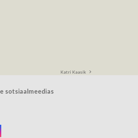
Katri Kaasik
next
post:
e sotsiaalmeedias
acebook
nstagram